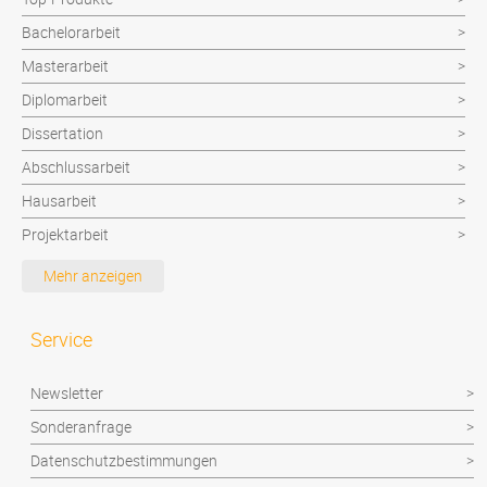
Bachelorarbeit
Masterarbeit
Diplomarbeit
Dissertation
Abschlussarbeit
Hausarbeit
Projektarbeit
Facharbeit
Mehr anzeigen
Seminararbeit
Zusatz
Service
Technikerarbeit
Newsletter
Lose Blattsammlungen
Sonderanfrage
Datenschutzbestimmungen